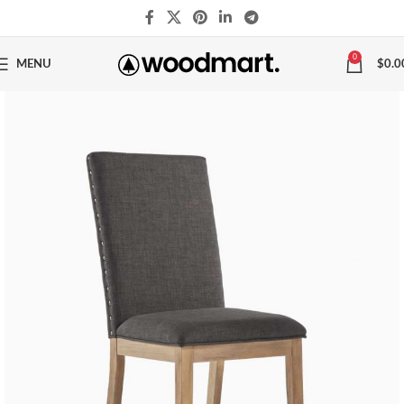
0
MENU
$
0.0