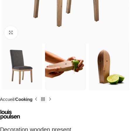
Click to enlarge
Accueil
Cooking
Decoration wooden present