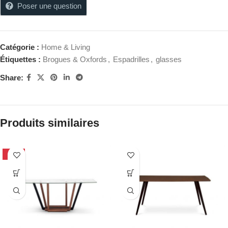
Poser une question
Catégorie :
Home & Living
Étiquettes :
Brogues & Oxfords
,
Espadrilles
,
glasses
Share:
Produits similaires
-42%