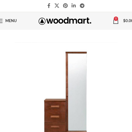
0
MENU
$
0.0