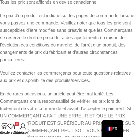
Tous les prix sont affichés en devise canadienne.
Le prix d’un produit est indiqué sur les pages de commande lorsque
vous passez une commande. Veuillez noter que tous les prix sont
susceptibles d’être modifiés sans préavis et que les Commerçants
se réserve le droit de procéder à des ajustements en raison de
l’évolution des conditions du marché, de l’arrêt d’un produit, des
changements de prix du fabricant et d’autres circonstances
particulières.
Veuillez contacter les commerçants pour toute questions relatives
aux prix et disponibilité des produits/services.
En de rares occasions, un article peut être mal tarifé. Les
Commerçants ont la responsabilité de vérifier les prix lors du
traitement de votre commande et avant d’accepter le paiement. SI
UN COMMERÇANT A FAIT UNE ERREUR ET QUE LE PRIX
EN
RÉEL D’UN PRODUIT EST SUPÉRIEUR AU PRIX INDIQUÉ SUR
0
FR
LE SITE, LE COMMERÇANT PEUT SOIT VOUS CONTACTER
iste de souhaits
Shop
Cart
My account