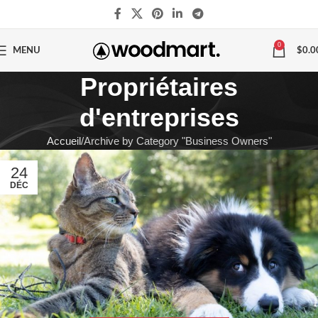
0
MENU
$
0.0
Propriétaires
d'entreprises
Accueil
Archive by Category "Business Owners"
24
DÉC