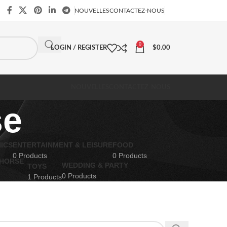
NOUVELLES
CONTACTEZ-NOUS
0
LOGIN / REGISTER
$
0.00
NOUVELLES
CONTACTEZ-NOUS
se
ICS
ENTERTAINMENT & LEISURE
FOOD
0 Products
0 Products
WEDDING & PARTY
TOYS
0 Products
1 Products