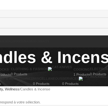
QUES
FAQS
PARTENAIRES
FORFAITS
dles & Incen
CLOTHING & FASHION
ELECTRON
OCKS
COOKING
0 Products
0 Products
roducts
1 Products
RY & ACCESSORIES
MISCELLANEOUS
SERVICES
s
0 Products
0 Products
ty, Wellness
Candles & Incense
respond à votre sélection.