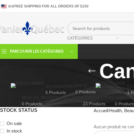
FREE SHIPPING FOR ALL ORDERS OF $150
EN
CATÉGORIES
PARCOURIR LES CATÉGORIES
MAGASINER
LISTE DES BOUTI
Can
ARTS
ACCESSORIES
CL
0 Products
5 Products
1 P
HEALTH, BEAUTY, WELLNESS
HOME & LIVING
JEWELLE
0 Products
23 Products
0 Product
STOCK STATUS
Accueil
Health, Beau
On sale
Aucun produit ne cor
In stock